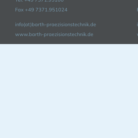
Fax +49 7371.951024
info(at)barth-praezisionstechnik.de
www.barth-praezisionstechnik.de