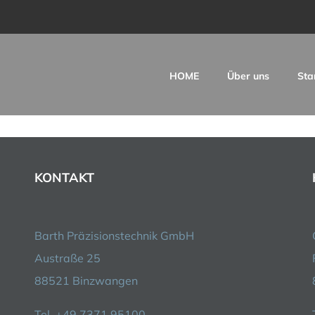
HOME
Über uns
Sta
KONTAKT
Barth Präzisionstechnik GmbH
Austraße 25
88521 Binzwangen
Tel. +49 7371.95100