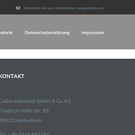
Schreiben Sie uns: info(at)mbc-cooperation.com
ndorte
Datenschutzerklärung
Impressum
KONTAKT
Cadro Industrial GmbH & Co. KG
Friedrich-Voith-Str. 93
89522 Heidenheim
Tel. +49 7321.557731