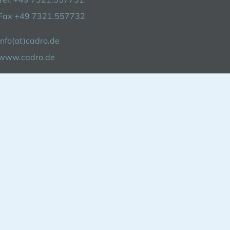
Fax +49 7321.557732
info(at)cadro.de
www.cadro.de